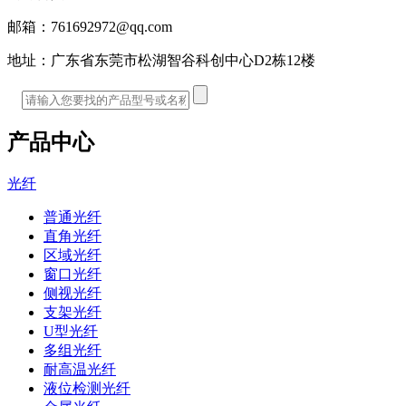
邮箱：
761692972@qq.com
地址：
广东省东莞市松湖智谷科创中心D2栋12楼
产品中心
光纤
普通光纤
直角光纤
区域光纤
窗口光纤
侧视光纤
支架光纤
U型光纤
多组光纤
耐高温光纤
液位检测光纤