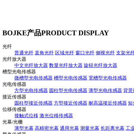
BOJKE产品
PRODUCT DISPLAY
光纤
普通光纤
直角光纤
区域光纤
窗口光纤
侧视光纤
支架光
光纤放大器
中文光纤放大器
数显光纤放大器
旋钮光纤放大器
槽型光电传感器
微槽型光电传感器
槽型光电传感器
宽槽型光电传感器
光电传感器
方型光电传感器
圆柱型光电传感器
薄型光电传感器
背景
接近传感器
圆柱型接近传感器
方型接近传感器
耐高温接近传感器
短
位移传感器
接触式位移
激光位移传感器
光幕/光栅
薄型光幕
高精密光幕
通用光幕
测量光幕
长距离光幕
工