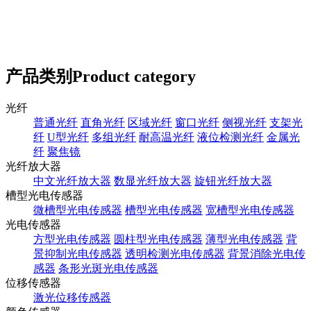
产品类别
Product category
光纤
普通光纤
直角光纤
区域光纤
窗口光纤
侧视光纤
支架光
纤
U型光纤
多组光纤
耐高温光纤
液位检测光纤
金属光
纤
聚焦镜
光纤放大器
中文光纤放大器
数显光纤放大器
旋钮光纤放大器
槽型光电传感器
微槽型光电传感器
槽型光电传感器
宽槽型光电传感器
光电传感器
方型光电传感器
圆柱型光电传感器
薄型光电传感器
背
景抑制光电传感器
透明检测光电传感器
背景消除光电传
感器
条形光斑光电传感器
位移传感器
激光位移传感器