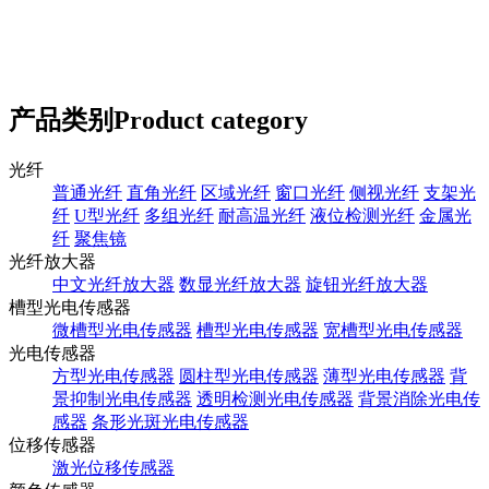
产品类别
Product category
光纤
普通光纤
直角光纤
区域光纤
窗口光纤
侧视光纤
支架光
纤
U型光纤
多组光纤
耐高温光纤
液位检测光纤
金属光
纤
聚焦镜
光纤放大器
中文光纤放大器
数显光纤放大器
旋钮光纤放大器
槽型光电传感器
微槽型光电传感器
槽型光电传感器
宽槽型光电传感器
光电传感器
方型光电传感器
圆柱型光电传感器
薄型光电传感器
背
景抑制光电传感器
透明检测光电传感器
背景消除光电传
感器
条形光斑光电传感器
位移传感器
激光位移传感器