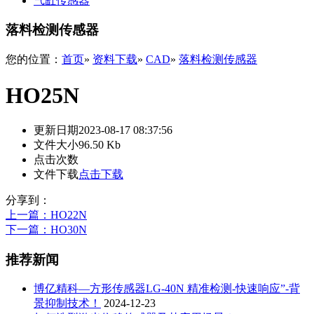
气缸传感器
落料检测传感器
您的位置：
首页
»
资料下载
»
CAD
»
落料检测传感器
HO25N
更新日期
2023-08-17 08:37:56
文件大小
96.50 Kb
点击次数
文件下载
点击下载
分享到：
上一篇
：HO22N
下一篇
：HO30N
推荐新闻
博亿精科—方形传感器LG-40N 精准检测-快速响应”-背
景抑制技术！
2024-12-23