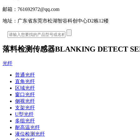
邮箱：
761692972@qq.com
地址：
广东省东莞市松湖智谷科创中心D2栋12楼
落料检测传感器
BLANKING DETECT S
光纤
普通光纤
直角光纤
区域光纤
窗口光纤
侧视光纤
支架光纤
U型光纤
多组光纤
耐高温光纤
液位检测光纤