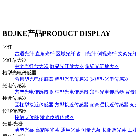
BOJKE产品
PRODUCT DISPLAY
光纤
普通光纤
直角光纤
区域光纤
窗口光纤
侧视光纤
支架光
光纤放大器
中文光纤放大器
数显光纤放大器
旋钮光纤放大器
槽型光电传感器
微槽型光电传感器
槽型光电传感器
宽槽型光电传感器
光电传感器
方型光电传感器
圆柱型光电传感器
薄型光电传感器
背景
接近传感器
圆柱型接近传感器
方型接近传感器
耐高温接近传感器
短
位移传感器
接触式位移
激光位移传感器
光幕/光栅
薄型光幕
高精密光幕
通用光幕
测量光幕
长距离光幕
工