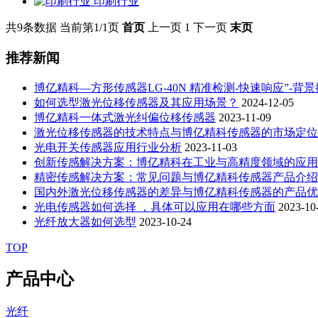
印刷行业
共9条数据
当前第1/1页
首页
上一页
1
下一页
末页
推荐新闻
博亿精科—方形传感器LG-40N 精准检测-快速响应”-背
如何选型激光位移传感器及其应用场景？
2024-12-05
博亿精科一体式激光纠偏位移传感器
2023-11-09
激光位移传感器的技术特点与博亿精科传感器的市场定位
光电开关传感器应用行业分析
2023-11-03
创新传感解决方案：博亿精科在工业与高精度领域的应用
精密传感解决方案：常见问题与博亿精科传感器产品介绍
国内外激光位移传感器的差异与博亿精科传感器的产品优
光电传感器如何选择 ，具体可以应用在哪些方面
2023-10
光纤放大器如何选型
2023-10-24
TOP
产品中心
光纤