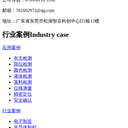
邮箱：
761692972@qq.com
地址：
广东省东莞市松湖智谷科创中心D2栋12楼
行业案例
Industry case
应用案例
有无检测
限位检测
颜色检测
液体检测
落料检测
位移测量
精密定位
安全确认
行业案例
电子制造
半导体制程