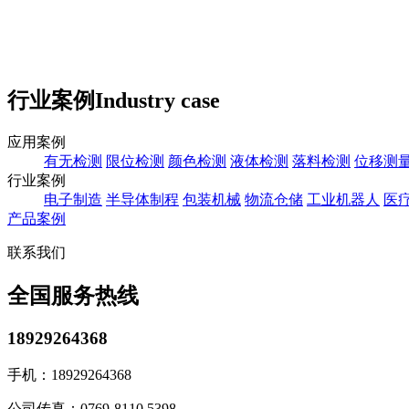
行业案例
Industry case
应用案例
有无检测
限位检测
颜色检测
液体检测
落料检测
位移测
行业案例
电子制造
半导体制程
包装机械
物流仓储
工业机器人
医
产品案例
联系我们
全国服务热线
18929264368
手机：
18929264368
公司传真：
0769-8110 5398