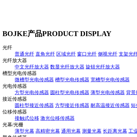
BOJKE产品
PRODUCT DISPLAY
光纤
普通光纤
直角光纤
区域光纤
窗口光纤
侧视光纤
支架光
光纤放大器
中文光纤放大器
数显光纤放大器
旋钮光纤放大器
槽型光电传感器
微槽型光电传感器
槽型光电传感器
宽槽型光电传感器
光电传感器
方型光电传感器
圆柱型光电传感器
薄型光电传感器
背景
接近传感器
圆柱型接近传感器
方型接近传感器
耐高温接近传感器
短
位移传感器
接触式位移
激光位移传感器
光幕/光栅
薄型光幕
高精密光幕
通用光幕
测量光幕
长距离光幕
工