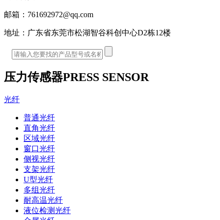
邮箱：
761692972@qq.com
地址：
广东省东莞市松湖智谷科创中心D2栋12楼
压力传感器
PRESS SENSOR
光纤
普通光纤
直角光纤
区域光纤
窗口光纤
侧视光纤
支架光纤
U型光纤
多组光纤
耐高温光纤
液位检测光纤