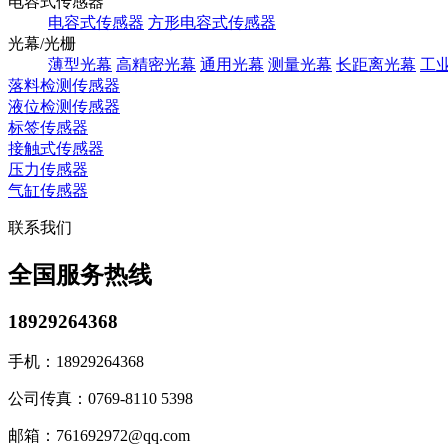
电容式传感器
电容式传感器
方形电容式传感器
光幕/光栅
薄型光幕
高精密光幕
通用光幕
测量光幕
长距离光幕
工
落料检测传感器
液位检测传感器
标签传感器
接触式传感器
压力传感器
气缸传感器
联系我们
全国服务热线
18929264368
手机：
18929264368
公司传真：
0769-8110 5398
邮箱：
761692972@qq.com