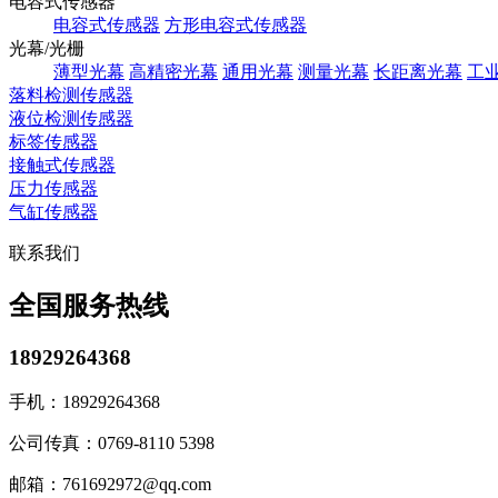
电容式传感器
电容式传感器
方形电容式传感器
光幕/光栅
薄型光幕
高精密光幕
通用光幕
测量光幕
长距离光幕
工
落料检测传感器
液位检测传感器
标签传感器
接触式传感器
压力传感器
气缸传感器
联系我们
全国服务热线
18929264368
手机：
18929264368
公司传真：
0769-8110 5398
邮箱：
761692972@qq.com