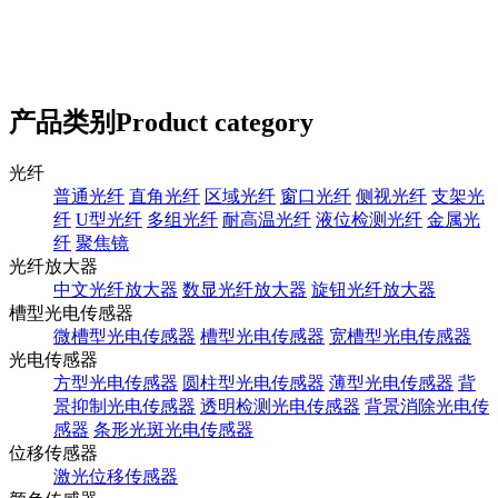
产品类别
Product category
光纤
普通光纤
直角光纤
区域光纤
窗口光纤
侧视光纤
支架光
纤
U型光纤
多组光纤
耐高温光纤
液位检测光纤
金属光
纤
聚焦镜
光纤放大器
中文光纤放大器
数显光纤放大器
旋钮光纤放大器
槽型光电传感器
微槽型光电传感器
槽型光电传感器
宽槽型光电传感器
光电传感器
方型光电传感器
圆柱型光电传感器
薄型光电传感器
背
景抑制光电传感器
透明检测光电传感器
背景消除光电传
感器
条形光斑光电传感器
位移传感器
激光位移传感器