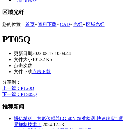
气缸传感器
区域光纤
您的位置：
首页
»
资料下载
»
CAD
»
光纤
»
区域光纤
PT05Q
更新日期
2023-08-17 10:04:44
文件大小
101.82 Kb
点击次数
文件下载
点击下载
分享到：
上一篇
：PT20Q
下一篇
：PTS05Q
推荐新闻
博亿精科—方形传感器LG-40N 精准检测-快速响应”-背
景抑制技术！
2024-12-23