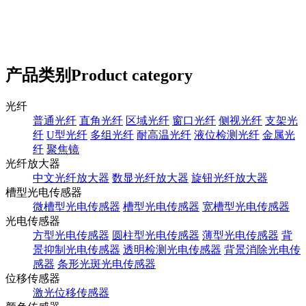
产品类别
Product category
光纤
普通光纤
直角光纤
区域光纤
窗口光纤
侧视光纤
支架光
纤
U型光纤
多组光纤
耐高温光纤
液位检测光纤
金属光
纤
聚焦镜
光纤放大器
中文光纤放大器
数显光纤放大器
旋钮光纤放大器
槽型光电传感器
微槽型光电传感器
槽型光电传感器
宽槽型光电传感器
光电传感器
方型光电传感器
圆柱型光电传感器
薄型光电传感器
背
景抑制光电传感器
透明检测光电传感器
背景消除光电传
感器
条形光斑光电传感器
位移传感器
激光位移传感器