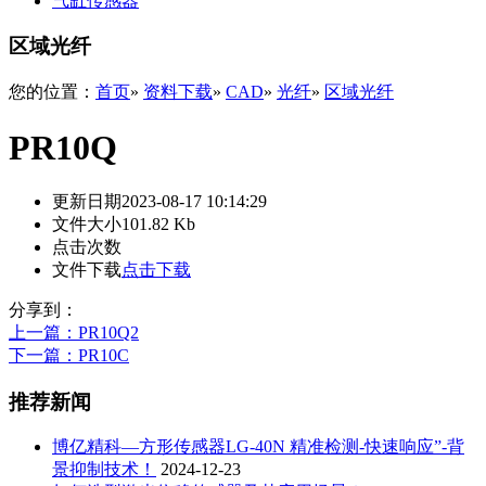
气缸传感器
区域光纤
您的位置：
首页
»
资料下载
»
CAD
»
光纤
»
区域光纤
PR10Q
更新日期
2023-08-17 10:14:29
文件大小
101.82 Kb
点击次数
文件下载
点击下载
分享到：
上一篇
：PR10Q2
下一篇
：PR10C
推荐新闻
博亿精科—方形传感器LG-40N 精准检测-快速响应”-背
景抑制技术！
2024-12-23