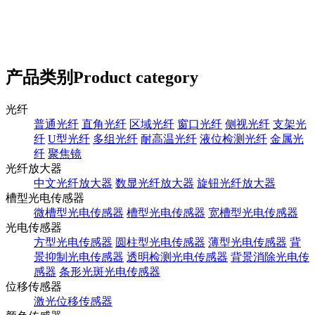
产品类别
Product category
光纤
普通光纤
直角光纤
区域光纤
窗口光纤
侧视光纤
支架光
纤
U型光纤
多组光纤
耐高温光纤
液位检测光纤
金属光
纤
聚焦镜
光纤放大器
中文光纤放大器
数显光纤放大器
旋钮光纤放大器
槽型光电传感器
微槽型光电传感器
槽型光电传感器
宽槽型光电传感器
光电传感器
方型光电传感器
圆柱型光电传感器
薄型光电传感器
背
景抑制光电传感器
透明检测光电传感器
背景消除光电传
感器
条形光斑光电传感器
位移传感器
激光位移传感器