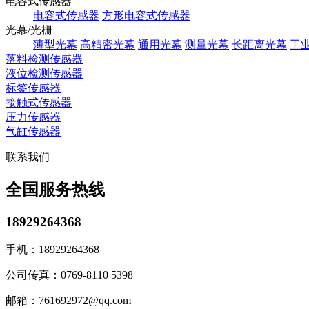
电容式传感器
电容式传感器
方形电容式传感器
光幕/光栅
薄型光幕
高精密光幕
通用光幕
测量光幕
长距离光幕
工
落料检测传感器
液位检测传感器
标签传感器
接触式传感器
压力传感器
气缸传感器
联系我们
全国服务热线
18929264368
手机：
18929264368
公司传真：
0769-8110 5398
邮箱：
761692972@qq.com