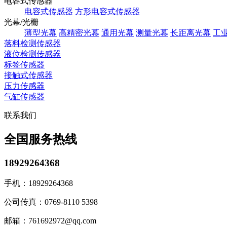
电容式传感器
电容式传感器
方形电容式传感器
光幕/光栅
薄型光幕
高精密光幕
通用光幕
测量光幕
长距离光幕
工
落料检测传感器
液位检测传感器
标签传感器
接触式传感器
压力传感器
气缸传感器
联系我们
全国服务热线
18929264368
手机：
18929264368
公司传真：
0769-8110 5398
邮箱：
761692972@qq.com