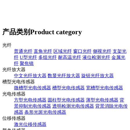
产品类别
Product category
光纤
普通光纤
直角光纤
区域光纤
窗口光纤
侧视光纤
支架光
纤
U型光纤
多组光纤
耐高温光纤
液位检测光纤
金属光
纤
聚焦镜
光纤放大器
中文光纤放大器
数显光纤放大器
旋钮光纤放大器
槽型光电传感器
微槽型光电传感器
槽型光电传感器
宽槽型光电传感器
光电传感器
方型光电传感器
圆柱型光电传感器
薄型光电传感器
背
景抑制光电传感器
透明检测光电传感器
背景消除光电传
感器
条形光斑光电传感器
位移传感器
激光位移传感器