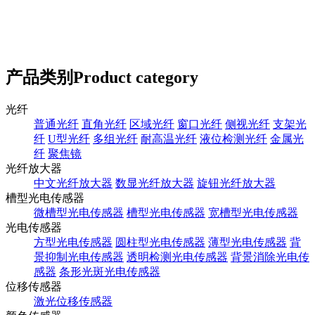
产品类别
Product category
光纤
普通光纤
直角光纤
区域光纤
窗口光纤
侧视光纤
支架光
纤
U型光纤
多组光纤
耐高温光纤
液位检测光纤
金属光
纤
聚焦镜
光纤放大器
中文光纤放大器
数显光纤放大器
旋钮光纤放大器
槽型光电传感器
微槽型光电传感器
槽型光电传感器
宽槽型光电传感器
光电传感器
方型光电传感器
圆柱型光电传感器
薄型光电传感器
背
景抑制光电传感器
透明检测光电传感器
背景消除光电传
感器
条形光斑光电传感器
位移传感器
激光位移传感器