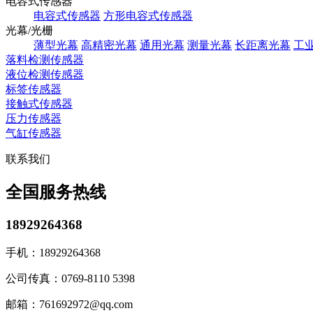
电容式传感器
电容式传感器
方形电容式传感器
光幕/光栅
薄型光幕
高精密光幕
通用光幕
测量光幕
长距离光幕
工
落料检测传感器
液位检测传感器
标签传感器
接触式传感器
压力传感器
气缸传感器
联系我们
全国服务热线
18929264368
手机：
18929264368
公司传真：
0769-8110 5398
邮箱：
761692972@qq.com