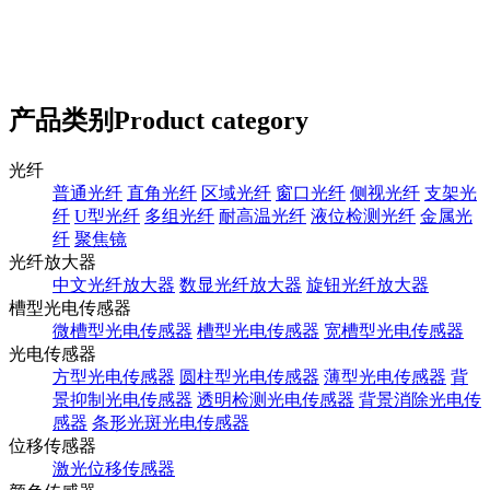
产品类别
Product category
光纤
普通光纤
直角光纤
区域光纤
窗口光纤
侧视光纤
支架光
纤
U型光纤
多组光纤
耐高温光纤
液位检测光纤
金属光
纤
聚焦镜
光纤放大器
中文光纤放大器
数显光纤放大器
旋钮光纤放大器
槽型光电传感器
微槽型光电传感器
槽型光电传感器
宽槽型光电传感器
光电传感器
方型光电传感器
圆柱型光电传感器
薄型光电传感器
背
景抑制光电传感器
透明检测光电传感器
背景消除光电传
感器
条形光斑光电传感器
位移传感器
激光位移传感器