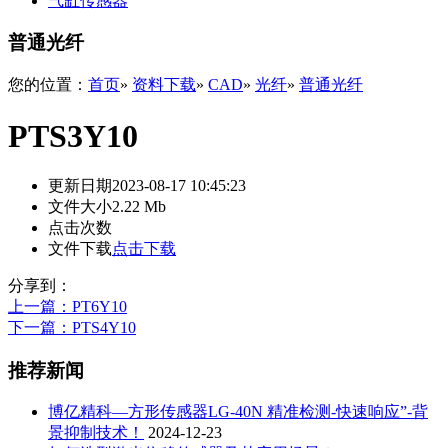
气缸传感器
普通光纤
您的位置：
首页
»
资料下载
»
CAD
»
光纤
»
普通光纤
PTS3Y10
更新日期
2023-08-17 10:45:23
文件大小
2.22 Mb
点击次数
文件下载
点击下载
分享到：
上一篇
：PT6Y10
下一篇
：PTS4Y10
推荐新闻
博亿精科—方形传感器LG-40N 精准检测-快速响应”-背
景抑制技术！
2024-12-23