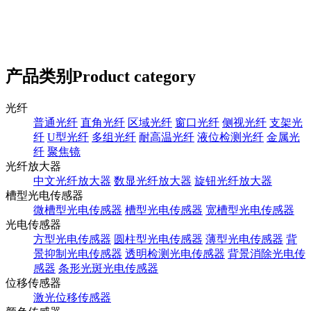
产品类别
Product category
光纤
普通光纤
直角光纤
区域光纤
窗口光纤
侧视光纤
支架光
纤
U型光纤
多组光纤
耐高温光纤
液位检测光纤
金属光
纤
聚焦镜
光纤放大器
中文光纤放大器
数显光纤放大器
旋钮光纤放大器
槽型光电传感器
微槽型光电传感器
槽型光电传感器
宽槽型光电传感器
光电传感器
方型光电传感器
圆柱型光电传感器
薄型光电传感器
背
景抑制光电传感器
透明检测光电传感器
背景消除光电传
感器
条形光斑光电传感器
位移传感器
激光位移传感器