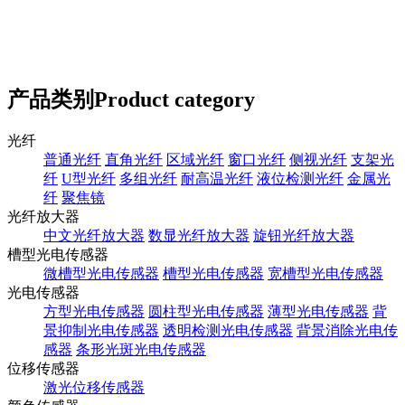
产品类别
Product category
光纤
普通光纤
直角光纤
区域光纤
窗口光纤
侧视光纤
支架光
纤
U型光纤
多组光纤
耐高温光纤
液位检测光纤
金属光
纤
聚焦镜
光纤放大器
中文光纤放大器
数显光纤放大器
旋钮光纤放大器
槽型光电传感器
微槽型光电传感器
槽型光电传感器
宽槽型光电传感器
光电传感器
方型光电传感器
圆柱型光电传感器
薄型光电传感器
背
景抑制光电传感器
透明检测光电传感器
背景消除光电传
感器
条形光斑光电传感器
位移传感器
激光位移传感器