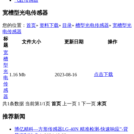
气缸传感器
宽槽型光电传感器
您的位置：
首页
»
资料下载
»
目录
»
槽型光电传感器
»
宽槽型光
电传感器
标
文件大小
更新日期
操作
题
宽
槽
型
光
点击下载
1.16 Mb
2023-08-16
电
传
感
器
共1条数据
当前第1/1页
首页
上一页
1
下一页
末页
推荐新闻
博亿精科—方形传感器LG-40N 精准检测-快速响应”-背