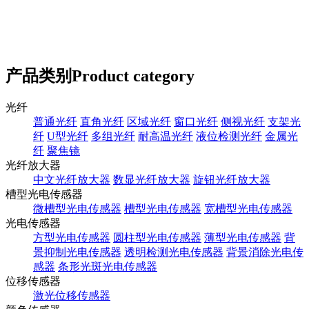
产品类别
Product category
光纤
普通光纤
直角光纤
区域光纤
窗口光纤
侧视光纤
支架光
纤
U型光纤
多组光纤
耐高温光纤
液位检测光纤
金属光
纤
聚焦镜
光纤放大器
中文光纤放大器
数显光纤放大器
旋钮光纤放大器
槽型光电传感器
微槽型光电传感器
槽型光电传感器
宽槽型光电传感器
光电传感器
方型光电传感器
圆柱型光电传感器
薄型光电传感器
背
景抑制光电传感器
透明检测光电传感器
背景消除光电传
感器
条形光斑光电传感器
位移传感器
激光位移传感器