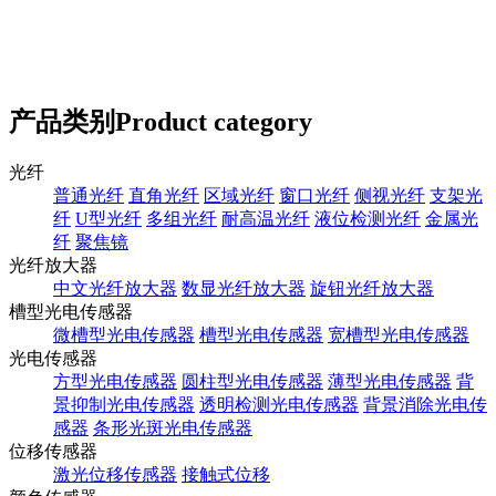
产品类别
Product category
光纤
普通光纤
直角光纤
区域光纤
窗口光纤
侧视光纤
支架光
纤
U型光纤
多组光纤
耐高温光纤
液位检测光纤
金属光
纤
聚焦镜
光纤放大器
中文光纤放大器
数显光纤放大器
旋钮光纤放大器
槽型光电传感器
微槽型光电传感器
槽型光电传感器
宽槽型光电传感器
光电传感器
方型光电传感器
圆柱型光电传感器
薄型光电传感器
背
景抑制光电传感器
透明检测光电传感器
背景消除光电传
感器
条形光斑光电传感器
位移传感器
激光位移传感器
接触式位移