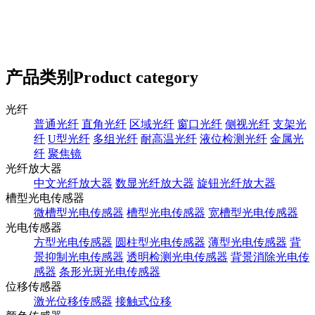
产品类别
Product category
光纤
普通光纤
直角光纤
区域光纤
窗口光纤
侧视光纤
支架光
纤
U型光纤
多组光纤
耐高温光纤
液位检测光纤
金属光
纤
聚焦镜
光纤放大器
中文光纤放大器
数显光纤放大器
旋钮光纤放大器
槽型光电传感器
微槽型光电传感器
槽型光电传感器
宽槽型光电传感器
光电传感器
方型光电传感器
圆柱型光电传感器
薄型光电传感器
背
景抑制光电传感器
透明检测光电传感器
背景消除光电传
感器
条形光斑光电传感器
位移传感器
激光位移传感器
接触式位移