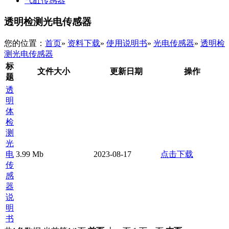
气缸传感器
透明检测光电传感器
您的位置：
首页
»
资料下载
»
使用说明书
»
光电传感器
»
透明检
测光电传感器
标
文件大小
更新日期
操作
题
透
明
体
检
测
光
电
3.99 Mb
2023-08-17
点击下载
传
感
器
说
明
书