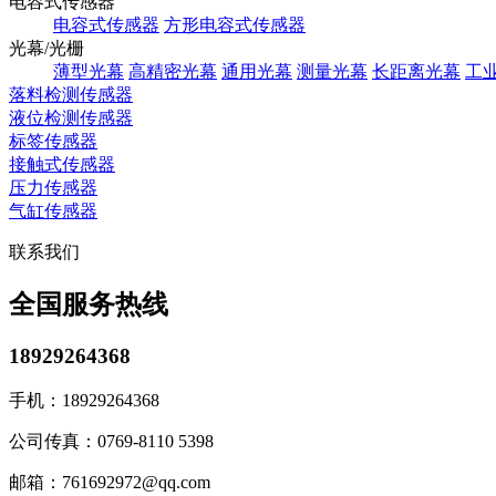
电容式传感器
电容式传感器
方形电容式传感器
光幕/光栅
薄型光幕
高精密光幕
通用光幕
测量光幕
长距离光幕
工
落料检测传感器
液位检测传感器
标签传感器
接触式传感器
压力传感器
气缸传感器
联系我们
全国服务热线
18929264368
手机：
18929264368
公司传真：
0769-8110 5398
邮箱：
761692972@qq.com