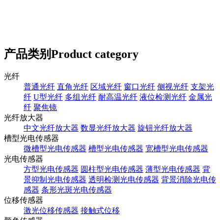
产品类别
Product category
光纤
普通光纤
直角光纤
区域光纤
窗口光纤
侧视光纤
支架光
纤
U型光纤
多组光纤
耐高温光纤
液位检测光纤
金属光
纤
聚焦镜
光纤放大器
中文光纤放大器
数显光纤放大器
旋钮光纤放大器
槽型光电传感器
微槽型光电传感器
槽型光电传感器
宽槽型光电传感器
光电传感器
方型光电传感器
圆柱型光电传感器
薄型光电传感器
背
景抑制光电传感器
透明检测光电传感器
背景消除光电传
感器
条形光斑光电传感器
位移传感器
激光位移传感器
接触式位移