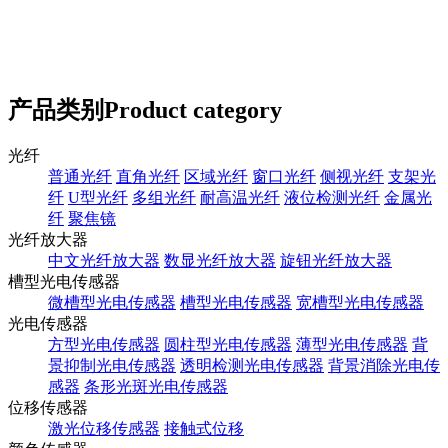
产品类别
Product category
光纤
普通光纤
直角光纤
区域光纤
窗口光纤
侧视光纤
支架光
纤
U型光纤
多组光纤
耐高温光纤
液位检测光纤
金属光
纤
聚焦镜
光纤放大器
中文光纤放大器
数显光纤放大器
旋钮光纤放大器
槽型光电传感器
微槽型光电传感器
槽型光电传感器
宽槽型光电传感器
光电传感器
方型光电传感器
圆柱型光电传感器
薄型光电传感器
背
景抑制光电传感器
透明检测光电传感器
背景消除光电传
感器
条形光斑光电传感器
位移传感器
激光位移传感器
接触式位移