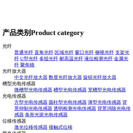
产品类别
Product category
光纤
普通光纤
直角光纤
区域光纤
窗口光纤
侧视光纤
支架光
纤
U型光纤
多组光纤
耐高温光纤
液位检测光纤
金属光
纤
聚焦镜
光纤放大器
中文光纤放大器
数显光纤放大器
旋钮光纤放大器
槽型光电传感器
微槽型光电传感器
槽型光电传感器
宽槽型光电传感器
光电传感器
方型光电传感器
圆柱型光电传感器
薄型光电传感器
背
景抑制光电传感器
透明检测光电传感器
背景消除光电传
感器
条形光斑光电传感器
位移传感器
激光位移传感器
接触式位移