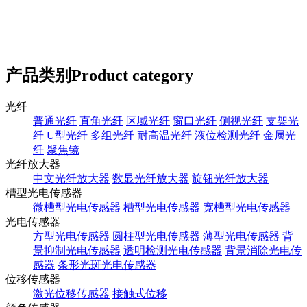
产品类别
Product category
光纤
普通光纤
直角光纤
区域光纤
窗口光纤
侧视光纤
支架光
纤
U型光纤
多组光纤
耐高温光纤
液位检测光纤
金属光
纤
聚焦镜
光纤放大器
中文光纤放大器
数显光纤放大器
旋钮光纤放大器
槽型光电传感器
微槽型光电传感器
槽型光电传感器
宽槽型光电传感器
光电传感器
方型光电传感器
圆柱型光电传感器
薄型光电传感器
背
景抑制光电传感器
透明检测光电传感器
背景消除光电传
感器
条形光斑光电传感器
位移传感器
激光位移传感器
接触式位移