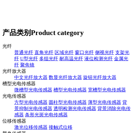
产品类别
Product category
光纤
普通光纤
直角光纤
区域光纤
窗口光纤
侧视光纤
支架光
纤
U型光纤
多组光纤
耐高温光纤
液位检测光纤
金属光
纤
聚焦镜
光纤放大器
中文光纤放大器
数显光纤放大器
旋钮光纤放大器
槽型光电传感器
微槽型光电传感器
槽型光电传感器
宽槽型光电传感器
光电传感器
方型光电传感器
圆柱型光电传感器
薄型光电传感器
背
景抑制光电传感器
透明检测光电传感器
背景消除光电传
感器
条形光斑光电传感器
位移传感器
激光位移传感器
接触式位移