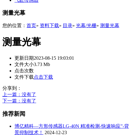
气缸传感器
测量光幕
您的位置：
首页
»
资料下载
»
目录
»
光幕/光栅
»
测量光幕
测量光幕
更新日期
2023-08-15 19:03:01
文件大小
3.73 Mb
点击次数
文件下载
点击下载
分享到：
上一篇
：没有了
下一篇
：没有了
推荐新闻
博亿精科—方形传感器LG-40N 精准检测-快速响应”-背
景抑制技术！
2024-12-23