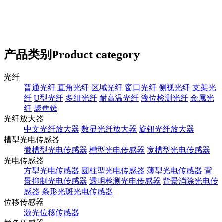
产品类别
Product category
光纤
普通光纤
直角光纤
区域光纤
窗口光纤
侧视光纤
支架光
纤
U型光纤
多组光纤
耐高温光纤
液位检测光纤
金属光
纤
聚焦镜
光纤放大器
中文光纤放大器
数显光纤放大器
旋钮光纤放大器
槽型光电传感器
微槽型光电传感器
槽型光电传感器
宽槽型光电传感器
光电传感器
方型光电传感器
圆柱型光电传感器
薄型光电传感器
背
景抑制光电传感器
透明检测光电传感器
背景消除光电传
感器
条形光斑光电传感器
位移传感器
激光位移传感器