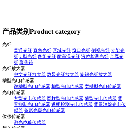
产品类别
Product category
光纤
普通光纤
直角光纤
区域光纤
窗口光纤
侧视光纤
支架光
纤
U型光纤
多组光纤
耐高温光纤
液位检测光纤
金属光
纤
聚焦镜
光纤放大器
中文光纤放大器
数显光纤放大器
旋钮光纤放大器
槽型光电传感器
微槽型光电传感器
槽型光电传感器
宽槽型光电传感器
光电传感器
方型光电传感器
圆柱型光电传感器
薄型光电传感器
背
景抑制光电传感器
透明检测光电传感器
背景消除光电传
感器
条形光斑光电传感器
位移传感器
激光位移传感器