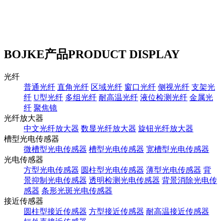
BOJKE产品
PRODUCT DISPLAY
光纤
普通光纤
直角光纤
区域光纤
窗口光纤
侧视光纤
支架光
纤
U型光纤
多组光纤
耐高温光纤
液位检测光纤
金属光
纤
聚焦镜
光纤放大器
中文光纤放大器
数显光纤放大器
旋钮光纤放大器
槽型光电传感器
微槽型光电传感器
槽型光电传感器
宽槽型光电传感器
光电传感器
方型光电传感器
圆柱型光电传感器
薄型光电传感器
背
景抑制光电传感器
透明检测光电传感器
背景消除光电传
感器
条形光斑光电传感器
接近传感器
圆柱型接近传感器
方型接近传感器
耐高温接近传感器