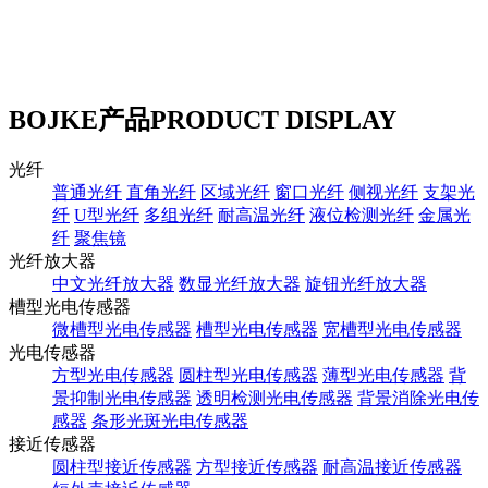
BOJKE产品
PRODUCT DISPLAY
光纤
普通光纤
直角光纤
区域光纤
窗口光纤
侧视光纤
支架光
纤
U型光纤
多组光纤
耐高温光纤
液位检测光纤
金属光
纤
聚焦镜
光纤放大器
中文光纤放大器
数显光纤放大器
旋钮光纤放大器
槽型光电传感器
微槽型光电传感器
槽型光电传感器
宽槽型光电传感器
光电传感器
方型光电传感器
圆柱型光电传感器
薄型光电传感器
背
景抑制光电传感器
透明检测光电传感器
背景消除光电传
感器
条形光斑光电传感器
接近传感器
圆柱型接近传感器
方型接近传感器
耐高温接近传感器