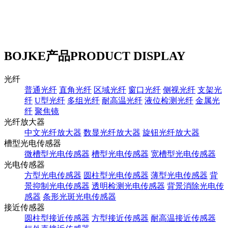
BOJKE产品
PRODUCT DISPLAY
光纤
普通光纤
直角光纤
区域光纤
窗口光纤
侧视光纤
支架光
纤
U型光纤
多组光纤
耐高温光纤
液位检测光纤
金属光
纤
聚焦镜
光纤放大器
中文光纤放大器
数显光纤放大器
旋钮光纤放大器
槽型光电传感器
微槽型光电传感器
槽型光电传感器
宽槽型光电传感器
光电传感器
方型光电传感器
圆柱型光电传感器
薄型光电传感器
背
景抑制光电传感器
透明检测光电传感器
背景消除光电传
感器
条形光斑光电传感器
接近传感器
圆柱型接近传感器
方型接近传感器
耐高温接近传感器