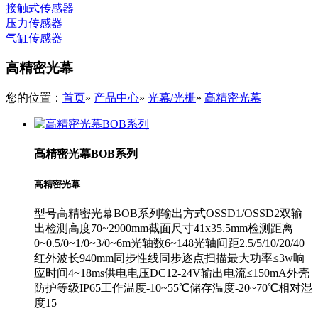
接触式传感器
压力传感器
气缸传感器
高精密光幕
您的位置：
首页
»
产品中心
»
光幕/光栅
»
高精密光幕
高精密光幕BOB系列
高精密光幕
型号高精密光幕BOB系列输出方式OSSD1/OSSD2双输
出检测高度70~2900mm截面尺寸41x35.5mm检测距离
0~0.5/0~1/0~3/0~6m光轴数6~148光轴间距2.5/5/10/20/40
红外波长940mm同步性线同步逐点扫描最大功率≤3w响
应时间4~18ms供电电压DC12-24V输出电流≤150mA外壳
防护等级IP65工作温度-10~55℃储存温度-20~70℃相对湿
度15