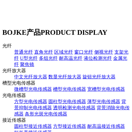
BOJKE产品
PRODUCT DISPLAY
光纤
普通光纤
直角光纤
区域光纤
窗口光纤
侧视光纤
支架光
纤
U型光纤
多组光纤
耐高温光纤
液位检测光纤
金属光
纤
聚焦镜
光纤放大器
中文光纤放大器
数显光纤放大器
旋钮光纤放大器
槽型光电传感器
微槽型光电传感器
槽型光电传感器
宽槽型光电传感器
光电传感器
方型光电传感器
圆柱型光电传感器
薄型光电传感器
背
景抑制光电传感器
透明检测光电传感器
背景消除光电传
感器
条形光斑光电传感器
接近传感器
圆柱型接近传感器
方型接近传感器
耐高温接近传感器