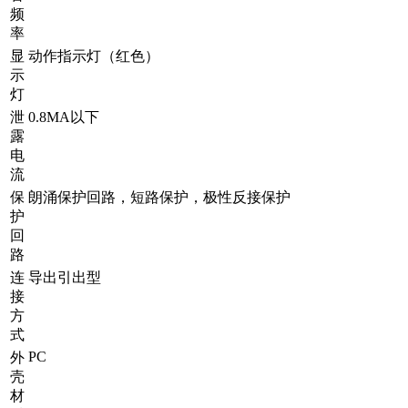
频
率
显
动作指示灯（红色）
示
灯
泄
0.8MA以下
露
电
流
保
朗涌保护回路，短路保护，极性反接保护
护
回
路
连
导出引出型
接
方
式
PC
外
壳
材