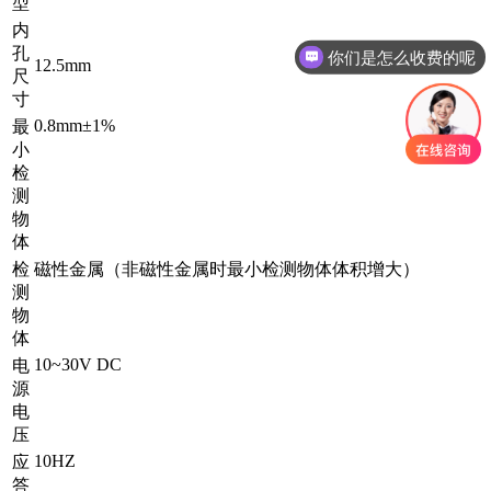
型
内
孔
你们是怎么收费的呢
12.5mm
尺
现在有优惠活动吗
寸
0.8mm±1%
最
小
检
测
物
体
检
磁性金属（非磁性金属时最小检测物体体积增大）
测
物
体
10~30V DC
电
源
电
压
10HZ
应
答