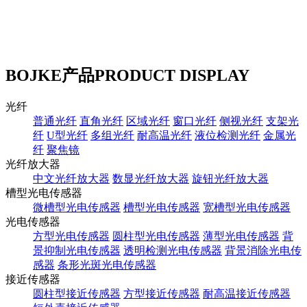
BOJKE产品
PRODUCT DISPLAY
光纤
普通光纤
直角光纤
区域光纤
窗口光纤
侧视光纤
支架光
纤
U型光纤
多组光纤
耐高温光纤
液位检测光纤
金属光
纤
聚焦镜
光纤放大器
中文光纤放大器
数显光纤放大器
旋钮光纤放大器
槽型光电传感器
微槽型光电传感器
槽型光电传感器
宽槽型光电传感器
光电传感器
方型光电传感器
圆柱型光电传感器
薄型光电传感器
背
景抑制光电传感器
透明检测光电传感器
背景消除光电传
感器
条形光斑光电传感器
接近传感器
圆柱型接近传感器
方型接近传感器
耐高温接近传感器