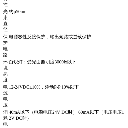
性
光
约φ50um
束
直
径
保
电源极性反接保护，输出短路或过载保护
护
电
路
环
白炽灯：受光面照明度3000lx以下
境
亮
度
电
12-24VDC±10%，浮动P-P 10%以下
源
电
压
消
40mA以下（电源电压24V DC时） 60mA以下（电压电压1
耗
2V DC时）
电