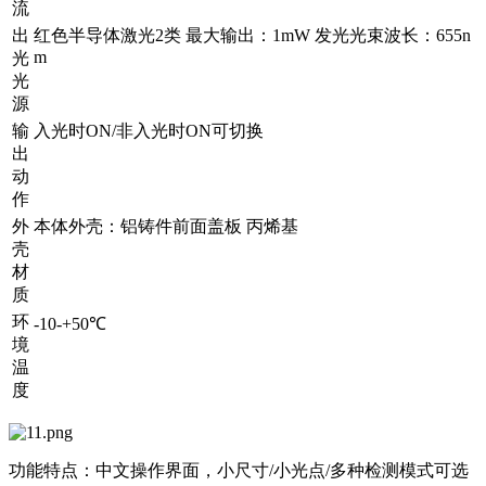
流
出
红色半导体激光2类 最大输出：1mW 发光光束波长：655n
m
光
光
源
输
入光时ON/非入光时ON可切换
出
动
作
外
本体外壳：铝铸件前面盖板 丙烯基
壳
材
质
环
-10-+50℃
境
温
度
功能特点：中文操作界面，小尺寸/小光点/多种检测模式可选