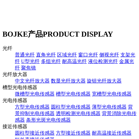
BOJKE产品
PRODUCT DISPLAY
光纤
普通光纤
直角光纤
区域光纤
窗口光纤
侧视光纤
支架光
纤
U型光纤
多组光纤
耐高温光纤
液位检测光纤
金属光
纤
聚焦镜
光纤放大器
中文光纤放大器
数显光纤放大器
旋钮光纤放大器
槽型光电传感器
微槽型光电传感器
槽型光电传感器
宽槽型光电传感器
光电传感器
方型光电传感器
圆柱型光电传感器
薄型光电传感器
背
景抑制光电传感器
透明检测光电传感器
背景消除光电传
感器
条形光斑光电传感器
接近传感器
圆柱型接近传感器
方型接近传感器
耐高温接近传感器