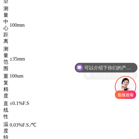
型
测
量
中
100mm
心
距
离
测
量
可以介绍下你们的产品么
±35mm
范
围
你们是怎么收费的呢
100um
重
复
精
度
±0.1%F.S
直
线
性
温
0.03%F.S./℃
度
特