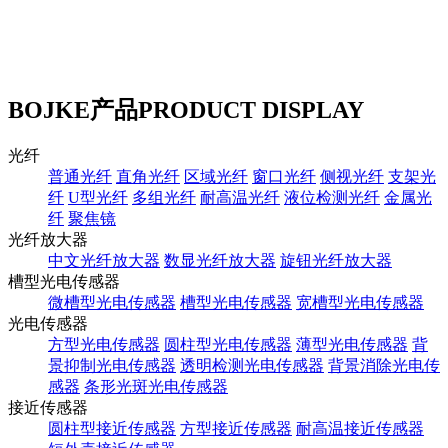
BOJKE产品
PRODUCT DISPLAY
光纤
普通光纤
直角光纤
区域光纤
窗口光纤
侧视光纤
支架光
纤
U型光纤
多组光纤
耐高温光纤
液位检测光纤
金属光
纤
聚焦镜
光纤放大器
中文光纤放大器
数显光纤放大器
旋钮光纤放大器
槽型光电传感器
微槽型光电传感器
槽型光电传感器
宽槽型光电传感器
光电传感器
方型光电传感器
圆柱型光电传感器
薄型光电传感器
背
景抑制光电传感器
透明检测光电传感器
背景消除光电传
感器
条形光斑光电传感器
接近传感器
圆柱型接近传感器
方型接近传感器
耐高温接近传感器