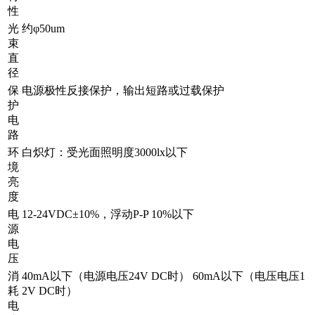
性
光
约φ50um
束
直
径
保
电源极性反接保护，输出短路或过载保护
护
电
路
环
白炽灯：受光面照明度3000lx以下
境
亮
度
电
12-24VDC±10%，浮动P-P 10%以下
源
电
压
消
40mA以下（电源电压24V DC时） 60mA以下（电压电压1
耗
2V DC时）
电