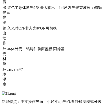
流
出
红色半导体激光2类 最大输出：1mW 发光光束波长：655n
m
光
光
源
输
入光时ON/非入光时ON可切换
出
动
作
外
本体外壳：铝铸件前面盖板 丙烯基
壳
材
质
环
-10-+50℃
境
温
度
功能特点：中文操作界面，小尺寸/小光点/多种检测模式可选