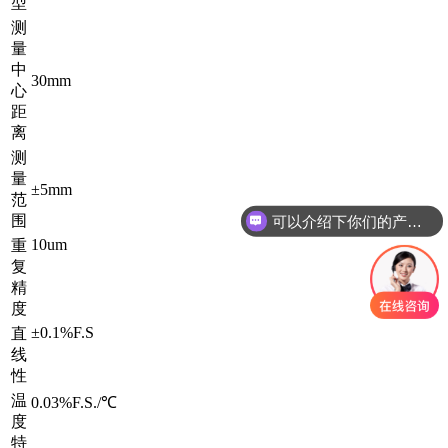
型
测
量
中
30mm
心
距
离
测
量
±5mm
可以介绍下你们的产品么
范
围
你们是怎么收费的呢
10um
重
复
精
度
±0.1%F.S
直
线
性
温
0.03%F.S./℃
度
特