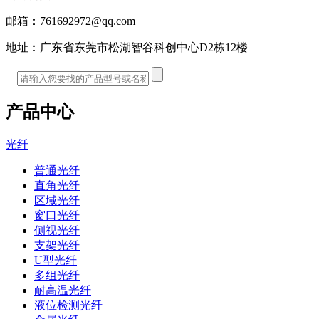
邮箱：
761692972@qq.com
地址：
广东省东莞市松湖智谷科创中心D2栋12楼
产品中心
光纤
普通光纤
直角光纤
区域光纤
窗口光纤
侧视光纤
支架光纤
U型光纤
多组光纤
耐高温光纤
液位检测光纤