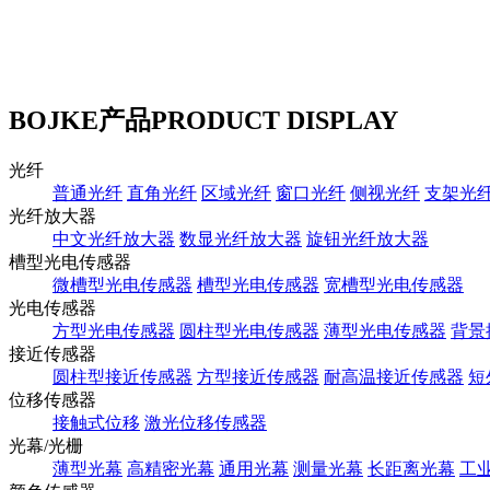
BOJKE产品
PRODUCT DISPLAY
光纤
普通光纤
直角光纤
区域光纤
窗口光纤
侧视光纤
支架光
光纤放大器
中文光纤放大器
数显光纤放大器
旋钮光纤放大器
槽型光电传感器
微槽型光电传感器
槽型光电传感器
宽槽型光电传感器
光电传感器
方型光电传感器
圆柱型光电传感器
薄型光电传感器
背景
接近传感器
圆柱型接近传感器
方型接近传感器
耐高温接近传感器
短
位移传感器
接触式位移
激光位移传感器
光幕/光栅
薄型光幕
高精密光幕
通用光幕
测量光幕
长距离光幕
工