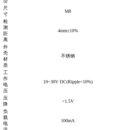
型
尺
M8
寸
检
测
4mm±10%
距
离
外
壳
不锈钢
材
质
工
作
10~30V DC(Ripple<10%)
电
压
压
<1.5V
降
负
载
100mA
电
流