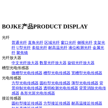
BOJKE产品
PRODUCT DISPLAY
光纤
普通光纤
直角光纤
区域光纤
窗口光纤
侧视光纤
支架光
纤
U型光纤
多组光纤
耐高温光纤
液位检测光纤
金属光
纤
聚焦镜
光纤放大器
中文光纤放大器
数显光纤放大器
旋钮光纤放大器
槽型光电传感器
微槽型光电传感器
槽型光电传感器
宽槽型光电传感器
光电传感器
方型光电传感器
圆柱型光电传感器
薄型光电传感器
背
景抑制光电传感器
透明检测光电传感器
背景消除光电传
感器
条形光斑光电传感器
接近传感器
圆柱型接近传感器
方型接近传感器
耐高温接近传感器