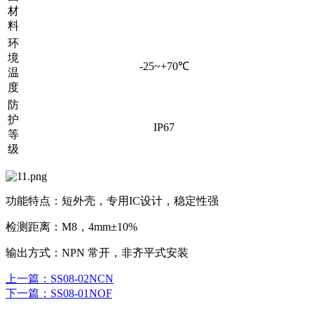
材
料
环
境
-25~+70℃
温
度
防
护
IP67
等
级
功能特点：短外壳，专用IC设计，稳定性强
检测距离：M8，4mm±10%
输出方式：NPN 常开，非齐平式安装
上一篇
：SS08-02NCN
下一篇
：SS08-01NOF