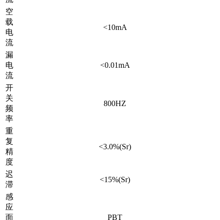
空
载
<10mA
电
流
漏
电
<0.01mA
流
开
关
800HZ
频
率
重
复
<3.0%(Sr)
精
度
迟
<15%(Sr)
滞
感
应
面
PBT