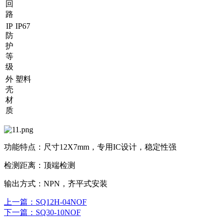
回
路
IP
IP67
防
护
等
级
外
塑料
壳
材
质
功能特点：尺寸12X7mm，专用IC设计，稳定性强
检测距离：顶端检测
输出方式：NPN，齐平式安装
上一篇
：SQ12H-04NOF
下一篇
：SQ30-10NOF