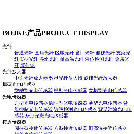
BOJKE产品
PRODUCT DISPLAY
光纤
普通光纤
直角光纤
区域光纤
窗口光纤
侧视光纤
支架光
纤
U型光纤
多组光纤
耐高温光纤
液位检测光纤
金属光
纤
聚焦镜
光纤放大器
中文光纤放大器
数显光纤放大器
旋钮光纤放大器
槽型光电传感器
微槽型光电传感器
槽型光电传感器
宽槽型光电传感器
光电传感器
方型光电传感器
圆柱型光电传感器
薄型光电传感器
背
景抑制光电传感器
透明检测光电传感器
背景消除光电传
感器
条形光斑光电传感器
接近传感器
圆柱型接近传感器
方型接近传感器
耐高温接近传感器