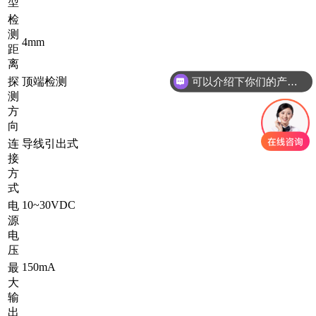
型
检
测
4mm
距
离
可以介绍下你们的产品么
探
顶端检测
测
方
向
连
导线引出式
接
方
式
10~30VDC
电
源
电
压
150mA
最
大
输
出