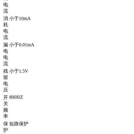
电
流
消
小于10mA
耗
电
流
漏
小于0.01mA
电
电
流
残
小于1.5V
留
电
压
800HZ
开
关
频
率
保
短路保护
护