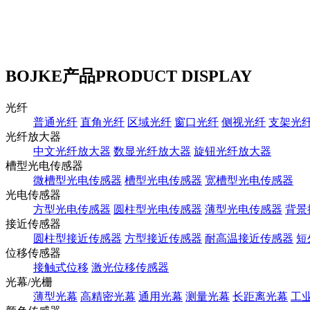
BOJKE产品
PRODUCT DISPLAY
光纤
普通光纤
直角光纤
区域光纤
窗口光纤
侧视光纤
支架光
光纤放大器
中文光纤放大器
数显光纤放大器
旋钮光纤放大器
槽型光电传感器
微槽型光电传感器
槽型光电传感器
宽槽型光电传感器
光电传感器
方型光电传感器
圆柱型光电传感器
薄型光电传感器
背景
接近传感器
圆柱型接近传感器
方型接近传感器
耐高温接近传感器
短
位移传感器
接触式位移
激光位移传感器
光幕/光栅
薄型光幕
高精密光幕
通用光幕
测量光幕
长距离光幕
工