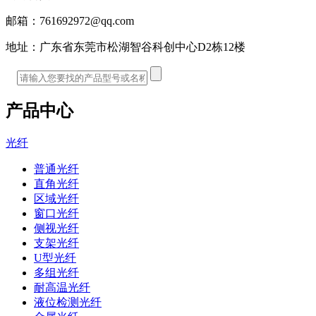
邮箱：
761692972@qq.com
地址：
广东省东莞市松湖智谷科创中心D2栋12楼
产品中心
光纤
普通光纤
直角光纤
区域光纤
窗口光纤
侧视光纤
支架光纤
U型光纤
多组光纤
耐高温光纤
液位检测光纤