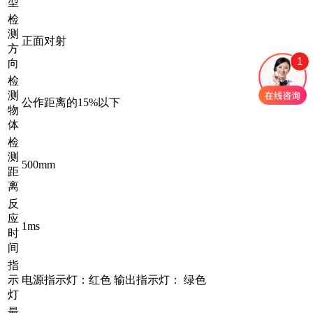
型
检
测
正面对射
方
1
向
检
测
公作距离的15%以下
物
体
检
测
500
mm
距
离
反
应
1ms
时
间
指
示
电源指示灯：红色 输出指示灯： 绿色
灯
最