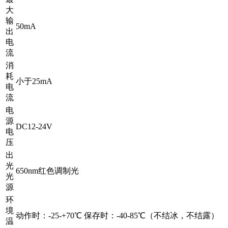
大
输
50mA
出
电
流
消
耗
小于25mA
电
流
电
源
DC12-24V
电
压
出
光
650nm红色调制光
光
源
环
境
动作时：-25-+70℃ 保存时：-40-85℃（不结冰，不结露）
温