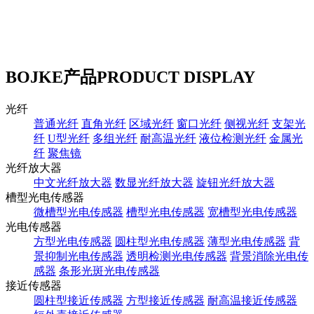
BOJKE产品
PRODUCT DISPLAY
光纤
普通光纤
直角光纤
区域光纤
窗口光纤
侧视光纤
支架光
纤
U型光纤
多组光纤
耐高温光纤
液位检测光纤
金属光
纤
聚焦镜
光纤放大器
中文光纤放大器
数显光纤放大器
旋钮光纤放大器
槽型光电传感器
微槽型光电传感器
槽型光电传感器
宽槽型光电传感器
光电传感器
方型光电传感器
圆柱型光电传感器
薄型光电传感器
背
景抑制光电传感器
透明检测光电传感器
背景消除光电传
感器
条形光斑光电传感器
接近传感器
圆柱型接近传感器
方型接近传感器
耐高温接近传感器