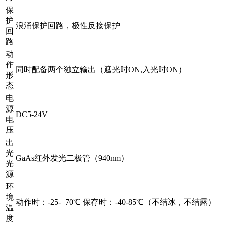
保
护
浪涌保护回路，极性反接保护
回
路
动
作
同时配备两个独立输出（遮光时ON,入光时ON）
形
态
电
源
DC5-24V
电
压
出
光
GaAs红外发光二极管（940nm）
光
源
环
境
动作时：-25-+70℃ 保存时：-40-85℃（不结冰，不结露）
温
度