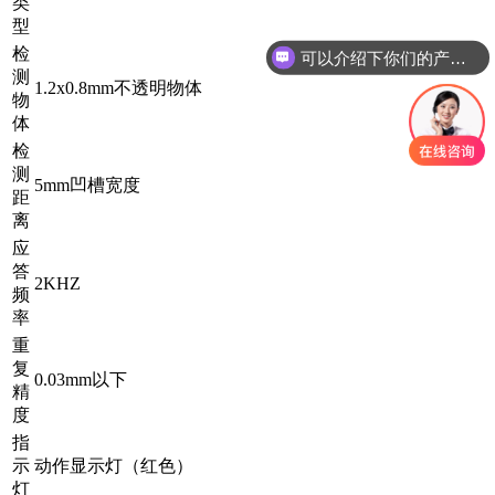
类
可以介绍下你们的产品么
型
检
你们是怎么收费的呢
测
1.2x0.8mm不透明物体
物
体
检
测
5mm凹槽宽度
距
离
应
答
2KHZ
频
率
重
复
0.03mm以下
精
度
指
示
动作显示灯（红色）
灯