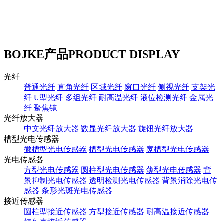
BOJKE产品
PRODUCT DISPLAY
光纤
普通光纤
直角光纤
区域光纤
窗口光纤
侧视光纤
支架光
纤
U型光纤
多组光纤
耐高温光纤
液位检测光纤
金属光
纤
聚焦镜
光纤放大器
中文光纤放大器
数显光纤放大器
旋钮光纤放大器
槽型光电传感器
微槽型光电传感器
槽型光电传感器
宽槽型光电传感器
光电传感器
方型光电传感器
圆柱型光电传感器
薄型光电传感器
背
景抑制光电传感器
透明检测光电传感器
背景消除光电传
感器
条形光斑光电传感器
接近传感器
圆柱型接近传感器
方型接近传感器
耐高温接近传感器