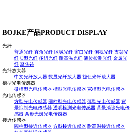
BOJKE产品
PRODUCT DISPLAY
光纤
普通光纤
直角光纤
区域光纤
窗口光纤
侧视光纤
支架光
纤
U型光纤
多组光纤
耐高温光纤
液位检测光纤
金属光
纤
聚焦镜
光纤放大器
中文光纤放大器
数显光纤放大器
旋钮光纤放大器
槽型光电传感器
微槽型光电传感器
槽型光电传感器
宽槽型光电传感器
光电传感器
方型光电传感器
圆柱型光电传感器
薄型光电传感器
背
景抑制光电传感器
透明检测光电传感器
背景消除光电传
感器
条形光斑光电传感器
接近传感器
圆柱型接近传感器
方型接近传感器
耐高温接近传感器