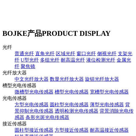
BOJKE产品
PRODUCT DISPLAY
光纤
普通光纤
直角光纤
区域光纤
窗口光纤
侧视光纤
支架光
纤
U型光纤
多组光纤
耐高温光纤
液位检测光纤
金属光
纤
聚焦镜
光纤放大器
中文光纤放大器
数显光纤放大器
旋钮光纤放大器
槽型光电传感器
微槽型光电传感器
槽型光电传感器
宽槽型光电传感器
光电传感器
方型光电传感器
圆柱型光电传感器
薄型光电传感器
背
景抑制光电传感器
透明检测光电传感器
背景消除光电传
感器
条形光斑光电传感器
接近传感器
圆柱型接近传感器
方型接近传感器
耐高温接近传感器