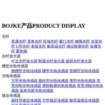
BOJKE产品
PRODUCT DISPLAY
光纤
普通光纤
直角光纤
区域光纤
窗口光纤
侧视光纤
支架光
纤
U型光纤
多组光纤
耐高温光纤
液位检测光纤
金属光
纤
聚焦镜
光纤放大器
中文光纤放大器
数显光纤放大器
旋钮光纤放大器
槽型光电传感器
微槽型光电传感器
槽型光电传感器
宽槽型光电传感器
光电传感器
方型光电传感器
圆柱型光电传感器
薄型光电传感器
背
景抑制光电传感器
透明检测光电传感器
背景消除光电传
感器
条形光斑光电传感器
接近传感器
圆柱型接近传感器
方型接近传感器
耐高温接近传感器