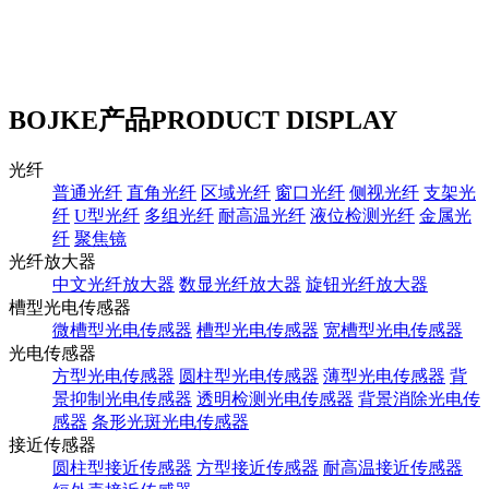
BOJKE产品
PRODUCT DISPLAY
光纤
普通光纤
直角光纤
区域光纤
窗口光纤
侧视光纤
支架光
纤
U型光纤
多组光纤
耐高温光纤
液位检测光纤
金属光
纤
聚焦镜
光纤放大器
中文光纤放大器
数显光纤放大器
旋钮光纤放大器
槽型光电传感器
微槽型光电传感器
槽型光电传感器
宽槽型光电传感器
光电传感器
方型光电传感器
圆柱型光电传感器
薄型光电传感器
背
景抑制光电传感器
透明检测光电传感器
背景消除光电传
感器
条形光斑光电传感器
接近传感器
圆柱型接近传感器
方型接近传感器
耐高温接近传感器