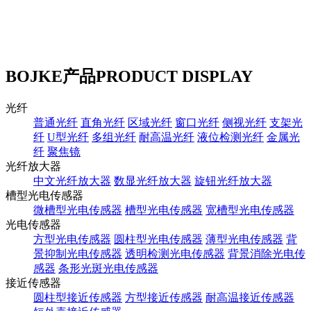
BOJKE产品
PRODUCT DISPLAY
光纤
普通光纤
直角光纤
区域光纤
窗口光纤
侧视光纤
支架光
纤
U型光纤
多组光纤
耐高温光纤
液位检测光纤
金属光
纤
聚焦镜
光纤放大器
中文光纤放大器
数显光纤放大器
旋钮光纤放大器
槽型光电传感器
微槽型光电传感器
槽型光电传感器
宽槽型光电传感器
光电传感器
方型光电传感器
圆柱型光电传感器
薄型光电传感器
背
景抑制光电传感器
透明检测光电传感器
背景消除光电传
感器
条形光斑光电传感器
接近传感器
圆柱型接近传感器
方型接近传感器
耐高温接近传感器