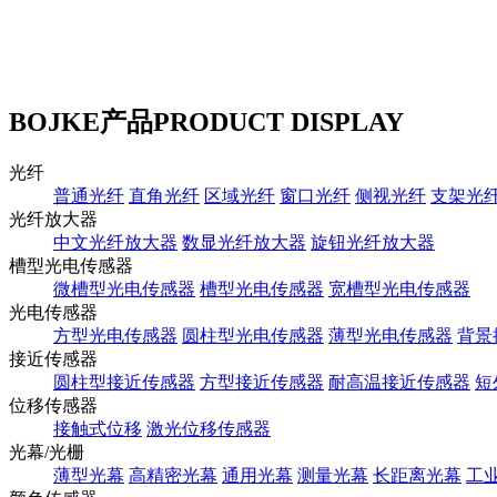
BOJKE产品
PRODUCT DISPLAY
光纤
普通光纤
直角光纤
区域光纤
窗口光纤
侧视光纤
支架光
光纤放大器
中文光纤放大器
数显光纤放大器
旋钮光纤放大器
槽型光电传感器
微槽型光电传感器
槽型光电传感器
宽槽型光电传感器
光电传感器
方型光电传感器
圆柱型光电传感器
薄型光电传感器
背景
接近传感器
圆柱型接近传感器
方型接近传感器
耐高温接近传感器
短
位移传感器
接触式位移
激光位移传感器
光幕/光栅
薄型光幕
高精密光幕
通用光幕
测量光幕
长距离光幕
工