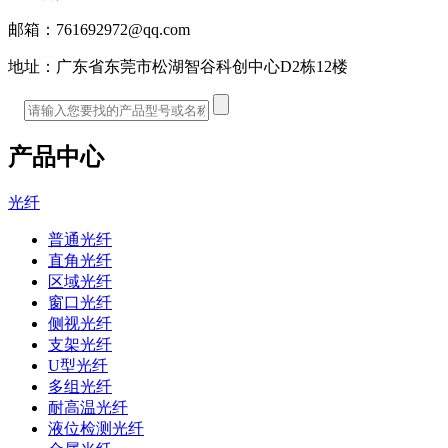
邮箱：
761692972@qq.com
地址：
广东省东莞市松湖智谷科创中心D2栋12楼
产品中心
光纤
普通光纤
直角光纤
区域光纤
窗口光纤
侧视光纤
支架光纤
U型光纤
多组光纤
耐高温光纤
液位检测光纤