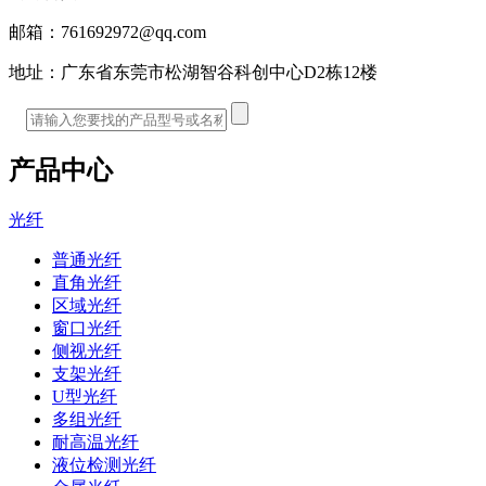
邮箱：
761692972@qq.com
地址：
广东省东莞市松湖智谷科创中心D2栋12楼
产品中心
光纤
普通光纤
直角光纤
区域光纤
窗口光纤
侧视光纤
支架光纤
U型光纤
多组光纤
耐高温光纤
液位检测光纤