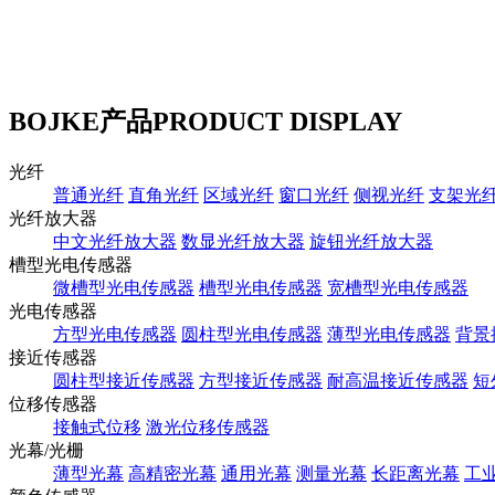
BOJKE产品
PRODUCT DISPLAY
光纤
普通光纤
直角光纤
区域光纤
窗口光纤
侧视光纤
支架光
光纤放大器
中文光纤放大器
数显光纤放大器
旋钮光纤放大器
槽型光电传感器
微槽型光电传感器
槽型光电传感器
宽槽型光电传感器
光电传感器
方型光电传感器
圆柱型光电传感器
薄型光电传感器
背景
接近传感器
圆柱型接近传感器
方型接近传感器
耐高温接近传感器
短
位移传感器
接触式位移
激光位移传感器
光幕/光栅
薄型光幕
高精密光幕
通用光幕
测量光幕
长距离光幕
工